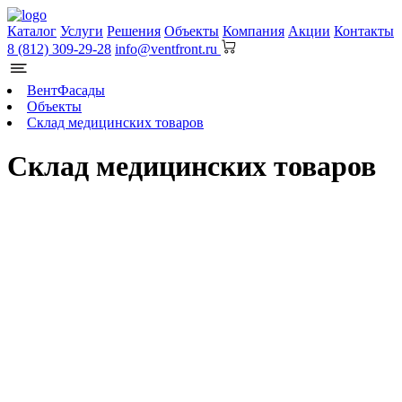
Каталог
Услуги
Решения
Объекты
Компания
Акции
Контакты
8 (812) 309-29-28
info@ventfront.ru
ВентФасады
Объекты
Склад медицинских товаров
Склад медицинских товаров