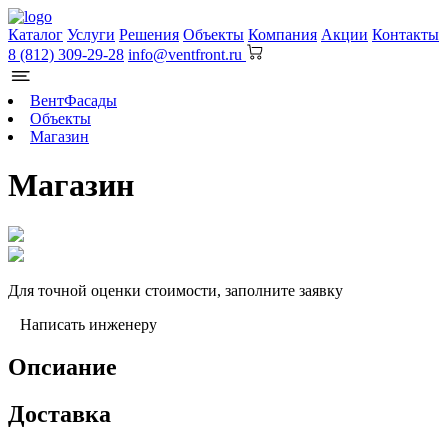
Каталог
Услуги
Решения
Объекты
Компания
Акции
Контакты
8 (812) 309-29-28
info@ventfront.ru
ВентФасады
Объекты
Магазин
Магазин
Для точной оценки стоимости, заполните заявку
Написать инженеру
Опсиание
Доставка