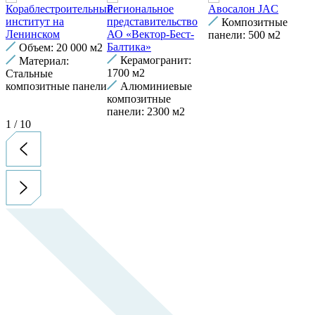
Кораблестроительный
Региональное
Авосалон JAC
П
институт на
представительство
Композитные
Ленинском
АО «Вектор-Бест-
панели: 500 м2
к
Балтика»
Объем: 20 000 м2
2
Керамогранит:
Материал:
1700 м2
Стальные
композитные панели
Алюминиевые
композитные
панели: 2300 м2
1
/
10