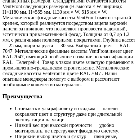
стандартных размеров. Стандартными считаются кассеты
VentFront следующих размеров (H-высота × W-ширина):
H×1180 мм, H×555 мм, 1130 мм × W, 515 мм × W.
Металлические фасадные кассеты VentFront имеют скрытый
крепеж, который реализуется посредством зацепа верхней
панели за нижнюю, что позволяют произвести надежный,
эстетически привлекательный фасад. Толщина от 0,7 до 1,2
мм, с различными полимерными покрытиями. Глубина кассет
— 25 мм, ширина руста — 30 мм. Выбранный цвет — RAL
7047. Металлические фасадные кассеты VentFront имеет цвет
RAL 7047, имеющий необычное название по классификации
RAL - Телегрэй 4. Товар в таком цвете зачастую применяют в
промышленно-гражданском строительстве. Металлические
фасадные кассеты VentFront в цвете RAL 7047 . Наши
опытные менеджеры помогут с выбором и рассчитают
необходимое количество материалов.
Преимущества
Стойкость к ультрафиолету и осадкам — панели
сохраняют цвет и структуру даже при длительной
эксплуатации на улице.
Низкий вес при высокой прочности — удобно
монтировать, не перегружает фасадную систему.
Широкий выбор цветов и фактур — глянцевые,