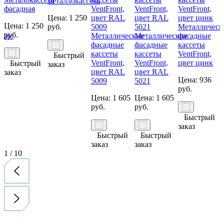
металлокассета
фасадная
Цена:
1 250
Цена:
1 250
руб.
Металлическ
руб.
ские
Металлические
Металлические
фасадные
фасадные
фасадные
кассеты
кассеты
кассеты
VentFront,
Быстрый
VentFront,
VentFront,
цвет цинк
Быстрый
заказ
цвет RAL
цвет RAL
заказ
Цена:
936
5009
5021
руб.
Цена:
1 605
Цена:
1 605
руб.
руб.
Быстрый
заказ
Быстрый
Быстрый
заказ
заказ
1
/
10