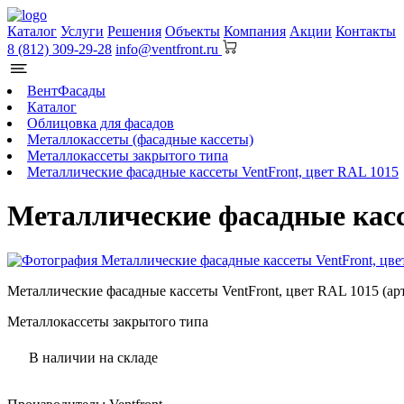
Каталог
Услуги
Решения
Объекты
Компания
Акции
Контакты
8 (812) 309-29-28
info@ventfront.ru
ВентФасады
Каталог
Облицовка для фасадов
Металлокассеты (фасадные кассеты)
Металлокассеты закрытого типа
Металлические фасадные кассеты VentFront, цвет RAL 1015
Металлические фасадные касс
Металлические фасадные кассеты VentFront, цвет RAL 1015 (арт.
Металлокассеты закрытого типа
В наличии на складе