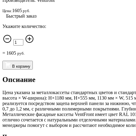
Производитель: Ventfront
1605
Цена:
руб.
Быстрый заказ
Укажите количество:
=
1605
руб.
В корзину
Опсиание
Цена указана за металлокассеты стандартных цветов и стандар
высота × W-ширина): H×1180 мм, H×555 мм, 1130 мм × W, 515 
реализуется посредством зацепа верхней панели за нижнюю, ч
0,7 до 1,2 мм, с различными полимерными покрытиями. Глуби
Металлические фасадные кассеты VentFront имеет цвет RAL 101
отлично сочетается с натуральными отделочными материалами.
менеджеры помогут с выбором и рассчитают необходимое коли