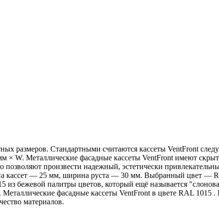
тных размеров. Стандартными считаются кассеты VentFront след
мм × W. Металлические фасадные кассеты VentFront имеют скры
то позволяют произвести надежный, эстетически привлекательн
на кассет — 25 мм, ширина руста — 30 мм. Выбранный цвет — R
5 из бежевой палитры цветов, который ещё называется "слоновая
 Металлические фасадные кассеты VentFront в цвете RAL 1015 
чество материалов.