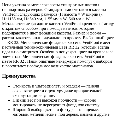
Цена указана за металлокассеты стандартных цветов и
стандартных размеров. Стандартными считаются кассеты
VentFront следующих размеров (H-высота × W-ширина):
H×1155 мм, H×540 мм, 1155 мм × W, 540 мм × W.
Металлические фасадные кассеты VentFront крепятся к фасаду
открытым способом при помощи метизов, которые
подбираются в цвет фасадной кассеты. Размер и форма —
рассчитываются индивидуально по проекту. Выбранный цвет
— RR 32. Металлические фасадные кассеты VentFront имеет
пастельный тёмно-коричневый цвет RR 32, который всегда
идеально смотрится. Особенно популярен цвет на кровле и её
элементах. Металлические фасадные кассеты VentFront в
цвете RR 32 . Наши опытные менеджеры помогут с выбором
и рассчитают необходимое количество материалов.
Преимущества
Стойкость к ультрафиолету и осадкам — панели
сохраняют цвет и структуру даже при длительной
эксплуатации на улице.
Низкий вес при высокой прочности — удобно
монтировать, не перегружает фасадную систему.
Широкий выбор цветов и фактур — глянцевые,
матовые, металлические, под дерево, камень и другие