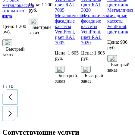
Цена:
1 200
металлокассета
руб.
Металлическ
открытого
ские
Металлические
Металлические
фасадные
типа
фасадные
фасадные
кассеты
Цена:
1 200
кассеты
кассеты
VentFront,
Быстрый
руб.
VentFront,
VentFront,
цвет цинк
заказ
цвет RAL
цвет RAL
Цена:
936
7005
3020
руб.
Быстрый
Цена:
1 605
Цена:
1 605
заказ
руб.
руб.
Быстрый
заказ
Быстрый
Быстрый
заказ
заказ
1
/
10
Сопутствующие услуги