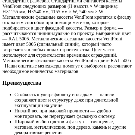
стандартных размеров. Стандартными считаются кассеты
VentFront следующих размеров (H-высота × W-ширина):
H×1155 мм, H×540 мм, 1155 мм × W, 540 мм × W.
Металлические фасадные кассеты VentFront крепятся к фасаду
открытым способом при помощи метизов, которые
подбираются в цвет фасадной кассеты. Размер и форма —
рассчитываются индивидуально по проекту. Выбранный цвет
— RAL 5005. Металлические фасадные кассеты VentFront
имеет цвет 5005 (сигнальный синий), который часто
встречается в любых видах строительства. Цвет часто
используют для строительства временных ограждений.
Металлические фасадные кассеты VentFront в цвете RAL 5005
. Наши опытные менеджеры помогут с выбором и рассчитают
необходимое количество материалов.
Преимущества
Стойкость к ультрафиолету и осадкам — панели
сохраняют цвет и структуру даже при длительной
эксплуатации на улице.
Низкий вес при высокой прочности — удобно
монтировать, не перегружает фасадную систему.
Широкий выбор цветов и фактур — глянцевые,
матовые, металлические, под дерево, камень и другие
декоративные решения.