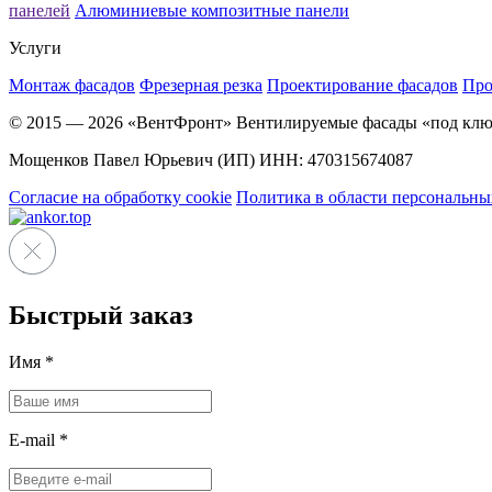
панелей
Алюминиевые композитные панели
Услуги
Монтаж фасадов
Фрезерная резка
Проектирование фасадов
Про
© 2015 — 2026 «ВентФронт» Вентилируемые фасады «под клю
Мощенков Павел Юрьевич (ИП) ИНН: 470315674087
Согласие на обработку cookie
Политика в области персональн
Быстрый заказ
Имя
*
E-mail
*