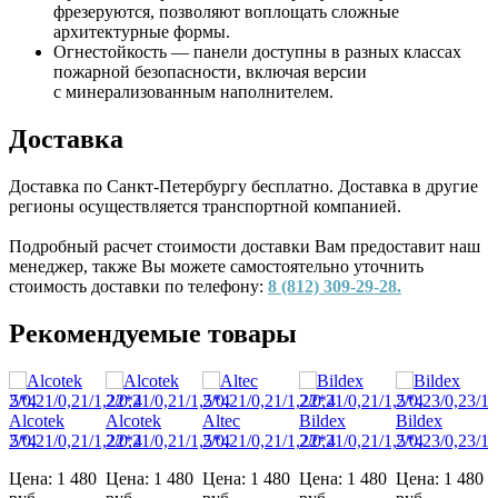
фрезеруются, позволяют воплощать сложные
архитектурные формы.
Огнестойкость — панели доступны в разных классах
пожарной безопасности, включая версии
с минерализованным наполнителем.
Доставка
Доставка по Санкт-Петербургу бесплатно. Доставка в другие
регионы осуществляется транспортной компанией.
Подробный расчет стоимости доставки Вам предоставит наш
менеджер, также Вы можете самостоятельно уточнить
стоимость доставки по телефону:
8 (812) 309-29-28.
Рекомендуемые товары
Alcotek
Alcotek
Altec
Bildex
Bildex
/1,5*4
2/0,21/0,21/1,22*4
2/0,21/0,21/1,5*4
2/0,21/0,21/1,22*4
2/0,21/0,21/1,5*4
2/0,23/0,23/1
Цена:
1 480
Цена:
1 480
Цена:
1 480
Цена:
1 480
Цена:
1 480