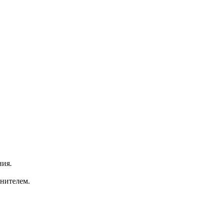
ния.
нителем.